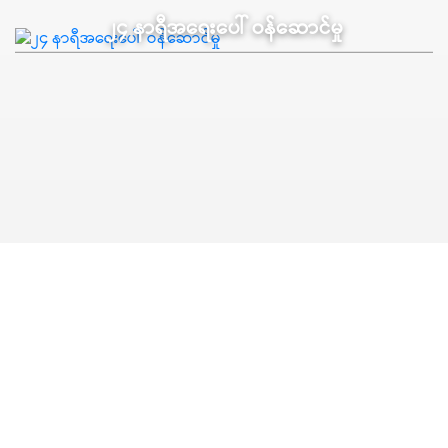
၂၄ နာရီအရေးပေါ် ဝန်ဆောင်မှု