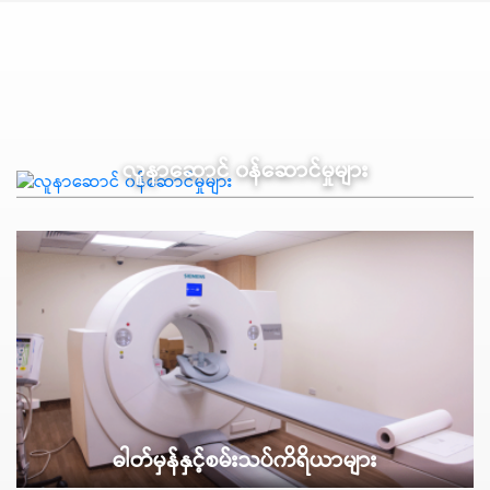
လူနာဆောင် ၀န်ဆောင်မှုများ
ဓါတ်မှန်နှင့်စမ်းသပ်ကိရိယာများ