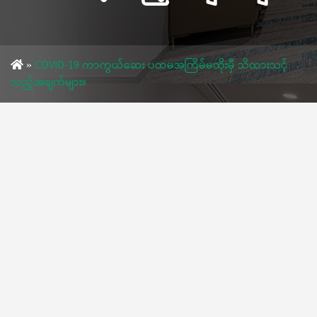
»
COVID-19 ကာကွယ်ဆေး ပထမအကြိမ်မထိုးမှီ သိထားသင့်
သည့်အချက်များ။