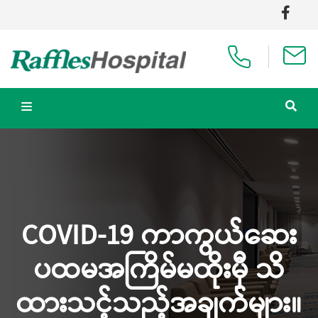
COVID-19 ကာကွယ်ဆေး
ပထမအကြိမ်မထိုးမှီ သိ
ထားသင့်သည့်အချက်များ။