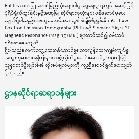
Raffles အဏုမြူ ရောင်ခြည်သုံးရောဂါရှာဖွေရေးဌာနတွင် အဆင့်မြင့်
ပုံရိပ်ရိုက်ကူးခြင်းနှင့်အဏုမြူ ဆိုင်ရာကုထုံးများ ဝန်ဆောင်မှုပေး
လျက်ရှိပါသည်။ အရှေ့တောင်အာရှတွင် စံချိန်စံညွှန်းမှီ mCT flow
Positron Emission Tomography (PET) နှင့် Siemens Skyra 3T
Magnetic Resonance Imaging (MRI) များတပ်ဆင်၍ စမ်းသပ်
စစ်ဆေးပေးလျက်
ရှိပါသည်။ လက်တွေ့ဆေးဝန်ဆောင်မှု၊၊ သာလွန်သောကျွမ်းကျင်မှု၊၊
အထူးကုဆရာဝန်ကြီးများ အဖွဲ့လိုက်ပူးပေါင်းဆောင်ရွက်မှုတို့ဖြင့်
လူနာတစ်ဦးချင်းစီ၏ လိုအပ်ချက်များကို ကူညီဆောင်ရွက်ပေးလျက်
ရှိပါသည်။
ဌာနဆိုင်ရာဆရာဝန်များ