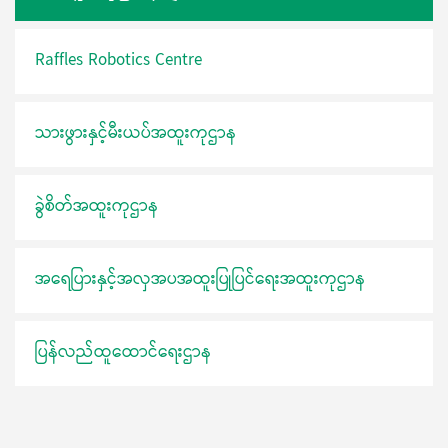
Raffles Robotics Centre
သားဖွားနှင့်မီးယပ်အထူးကုဌာန
ခွဲစိတ်အထူးကုဌာန
အရေပြားနှင့်အလှအပအထူးပြုပြင်ရေးအထူးကုဌာန
ပြန်လည်ထူထောင်ရေးဌာန