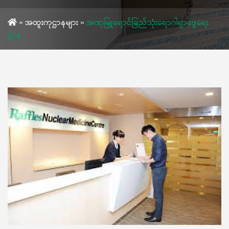
»
အထူးကုဌာနများ
»
အဏုမြူရောင်ခြည်သုံးရောဂါရှာဖွေရေး
ဌာန