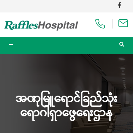
အဏုမြူရောင်ခြည်သုံး
ရောဂါရှာဖွေရေးဌာန