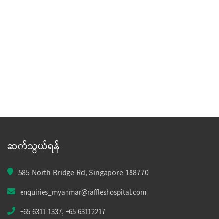
ဆက်သွယ်ရန်
585 North Bridge Rd, Singapore 188770
enquiries_myanmar@raffleshospital.com
+65 6311 1337
,
+65 63112217