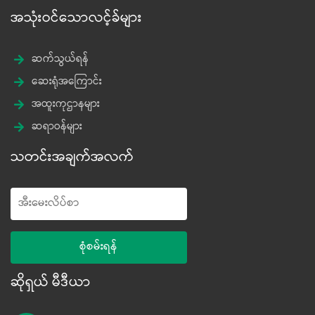
အသုံးဝင်သောလင့်ခ်များ
ဆက်သွယ်ရန်
ဆေးရုံအကြောင်း
အထူးကုဌာနများ
ဆရာဝန်များ
သတင်းအချက်အလက်
ဆိုရှယ် မီဒီယာ